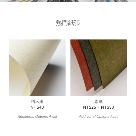
熱門紙張
稻禾紙
素紙
NT$
40
NT$
25
NT$
50
–
Additional Options Avail
Additional Options Avail