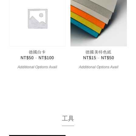
德國白卡
德國美特色紙
NT$
50
NT$
100
NT$
15
NT$
50
–
–
Additional Options Avail
Additional Options Avail
工具