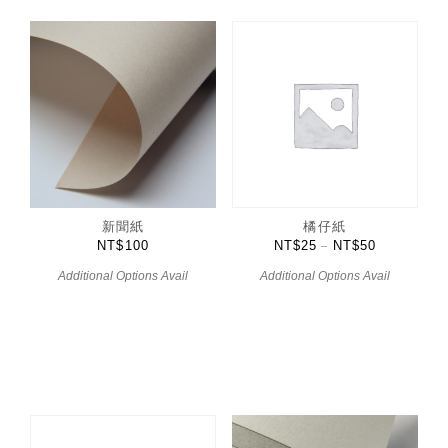
新聞紙
橘仔紙
NT$
100
NT$
25
NT$
50
–
Additional Options Avail
Additional Options Avail