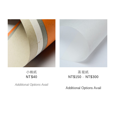
小橋紙
蒸籠紙
NT$
40
NT$
150
NT$
300
–
Additional Options Avail
Additional Options Avail