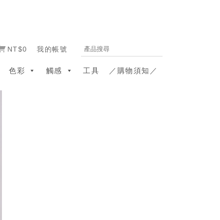
NT$0
我的帳號
色彩
觸感
工具
／購物須知／