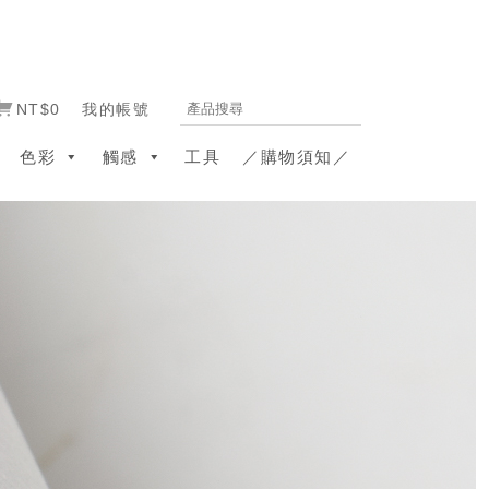
NT$0
我的帳號
色彩
觸感
工具
／購物須知／