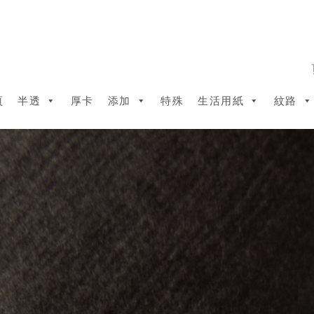
頁
半透
厚卡
添加
特殊
生活用紙
紋路