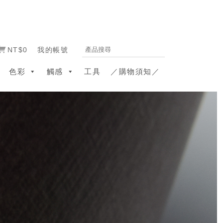
NT$0
我的帳號
色彩
觸感
工具
／購物須知／