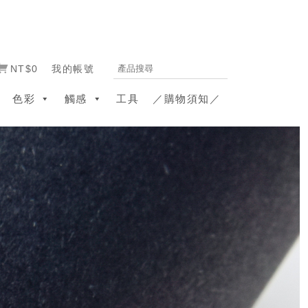
NT$0
我的帳號
色彩
觸感
工具
／購物須知／