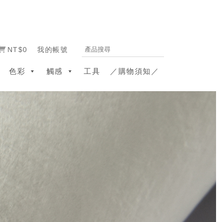
NT$0
我的帳號
色彩
觸感
工具
／購物須知／