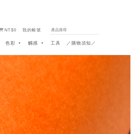
NT$0
我的帳號
色彩
觸感
工具
／購物須知／