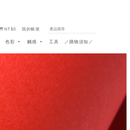
NT$0
我的帳號
色彩
觸感
工具
／購物須知／