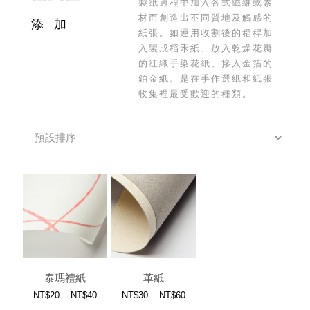
製紙過程中加入各式纖維或素
材而創造出不同質地及觸感的
添加
紙張。如運用收割後的稻稈加
入製成稻禾紙、放入乾燥花瓣
的紅織手染花紙、摻入金箔的
鉑金紙。是在手作選紙和紙張
收集裡最受歡迎的種類。
泰瑪禮紙
革紙
–
–
NT$
20
NT$
40
NT$
30
NT$
60