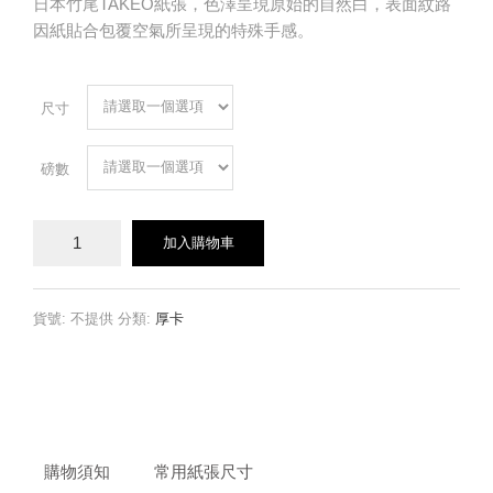
日本竹尾TAKEO紙張，色澤呈現原始的自然白，表面紋路
因紙貼合包覆空氣所呈現的特殊手感。
尺寸
磅數
大
加入購物車
為
卡
數
量
貨號:
不提供
分類:
厚卡
購物須知
常用紙張尺寸