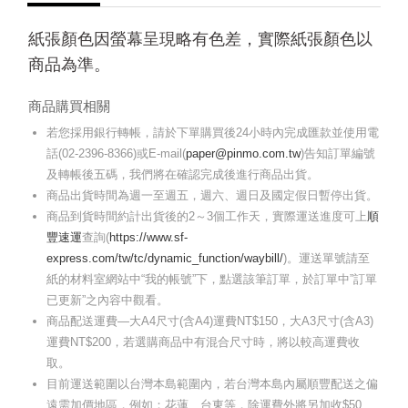
紙張顏色因螢幕呈現略有色差，實際紙張顏色以
商品為準。
商品購買相關
若您採用銀行轉帳，請於下單購買後24小時內完成匯款並使用電
話(02-2396-8366)或E-mail(
paper@pinmo.com.tw
)告知訂單編號
及轉帳後五碼，我們將在確認完成後進行商品出貨。
商品出貨時間為週一至週五，週六、週日及國定假日暫停出貨。
商品到貨時間約計出貨後的2～3個工作天，實際運送進度可上
順
豐速運
查詢(
https://www.sf-
express.com/tw/tc/dynamic_function/waybill/
)。運送單號請至
紙的材料室網站中“我的帳號”下，點選該筆訂單，於訂單中”訂單
已更新”之內容中觀看。
商品配送運費—大A4尺寸(含A4)運費NT$150，大A3尺寸(含A3)
運費NT$200，若選購商品中有混合尺寸時，將以較高運費收
取。
目前運送範圍以台灣本島範圍內，若台灣本島內屬順豐配送之偏
遠需加價地區，例如：花蓮、台東等，除運費外將另加收$50