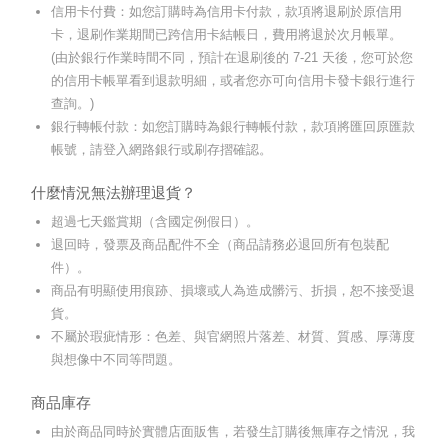
信用卡付費：如您訂購時為信用卡付款，款項將退刷於原信用
卡，退刷作業期間已跨信用卡結帳日，費用將退於次月帳單。
(由於銀行作業時間不同，預計在退刷後的 7-21 天後，您可於您
的信用卡帳單看到退款明細，或者您亦可向信用卡發卡銀行進行
查詢。)
銀行轉帳付款：如您訂購時為銀行轉帳付款，款項將匯回原匯款
帳號，請登入網路銀行或刷存摺確認。
什麼情況無法辦理退貨？
超過七天鑑賞期（含國定例假日）。
退回時，發票及商品配件不全（商品請務必退回所有包裝配
件）。
商品有明顯使用痕跡、損壞或人為造成髒污、折損，恕不接受退
貨。
不屬於瑕疵情形：色差、與官網照片落差、材質、質感、厚薄度
與想像中不同等問題。
商品庫存
由於商品同時於實體店面販售，若發生訂購後無庫存之情況，我