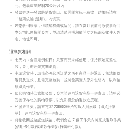
元。包裹重量限制20公斤以內。
發票寄送—發票將隨貨寄出。如需開立統一編號，結帳時請在
「發票統編 (選填)」內填寫。
若您收到發票，但統編有錯或漏開，請在當月底前將原發票寄回
本公司以便換開發票，並請清楚註明您欲開立之統編及收件人姓
名、地址即可。
退換貨相關
七天內（含國定例假日）只要商品未經使用，保持原始完整包
裝，皆可辦理鑑賞期退貨。
申請退貨時，請務必將您所訂購之所有商品一起退回，無法部份
退貨及退款，且需完整包裝，並將發票置入原外包裝內，以利後
續退貨作業。
如您購物時己索取發票，發票請連同退貨商品一併寄回，請務必
妥善保存您的購物發票，以免影響您的退款進度喔。
如發票遺失，請來電02-23968366洽客服人員索取【退貨折讓
單】, 連同退貨商品一併寄回。
貨物收回並確認無誤後，我們會在 7 個工作天內將完成退刷作業
(信用卡付款)或退款作業(銀行轉帳付款)。