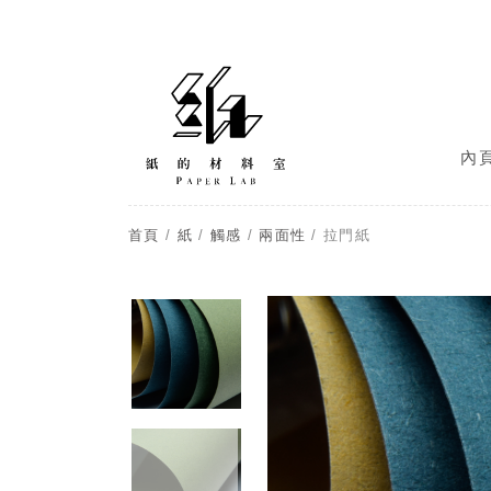
內
首頁
/
紙
/
觸感
/
兩面性
/ 拉門紙