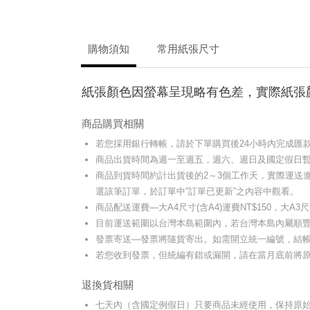
購物須知
常用紙張尺寸
紙張顏色因螢幕呈現略有色差，實際紙張
商品購買相關
若您採用銀行轉帳，請於下單購買後24小時內完成匯款並使用電話(
商品出貨時間為週一至週五，週六、週日及國定假日
商品到貨時間約計出貨後的2～3個工作天，實際運送
選該筆訂單，於訂單中”訂單已更新”之內容中觀看。
商品配送運費—大A4尺寸(含A4)運費NT$150，大A
目前運送範圍以台灣本島範圍內，若台灣本島內屬順豐
發票寄送—發票將隨貨寄出。如需開立統一編號，結帳時
若您收到發票，但統編有錯或漏開，請在當月底前將
退換貨相關
七天內（含國定例假日）只要商品未經使用，保持原