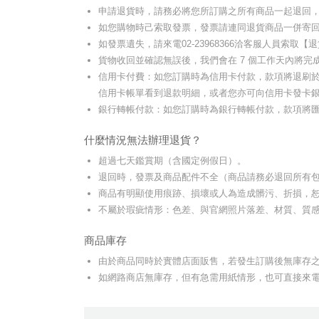
申請退貨時，請務必將您所訂購之所有商品一起退回
如您購物時己索取發票，發票請連同退貨商品一併寄
如發票遺失，請來電02-23968366洽客服人員索取
貨物收回並確認無誤後，我們會在 7 個工作天內將完成
信用卡付費：如您訂購時為信用卡付款，款項將退刷於原
信用卡帳單看到退款明細，或者您亦可向信用卡發卡銀
銀行轉帳付款：如您訂購時為銀行轉帳付款，款項將
什麼情況無法辦理退貨？
超過七天鑑賞期（含國定例假日）。
退回時，發票及商品配件不全（商品請務必退回所有
商品有明顯使用痕跡、損壞或人為造成髒污、折損，
不屬於瑕疵情形：色差、與官網照片落差、材質、質
商品庫存
由於商品同時於實體店面販售，若發生訂購後無庫存
如網路商店無庫存，但有急需用紙情形，也可直接來電02-