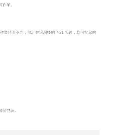
貨作業。
時間不同，預計在退刷後的 7-21 天後，您可於您的
敬請見諒。