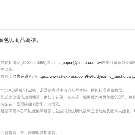
顏色以商品為準。
02-2396-8366)或E-mail(
paper@pinmo.com.tw
)告知訂單編號及
暫停出貨。
進度可上
順豐速運
查詢(
https://www.sf-express.com/tw/tc/dynamic_function/wayb
3尺寸(含A3)運費NT$200，若選購商品中有混合尺寸時，將以較高運費收取。
配送之偏遠需加價地區，例如：花蓮、台東等，除運費外將另加收$50元。包裹
請在「發票統編 (選填)」內填寫。
原發票寄回本公司以便換開發票，並請清楚註明您欲開立之統編及收件人姓名、
始完整包裝，皆可辦理鑑賞期退貨。