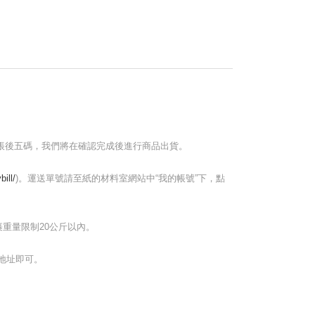
轉帳後五碼，我們將在確認完成後進行商品出貨。
ill/
)。運送單號請至紙的材料室網站中“我的帳號”下，點
重量限制20公斤以內。
地址即可。