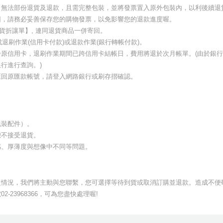
，無法部份退貨及退款，且需完整包裝，並將發票置入原外包裝內，以利後續退
回，請務必妥善保存您的購物發票，以免影響您的退款進度喔。
【退貨折讓單】, 連同退貨商品一併寄回。
退刷作業(信用卡付款)或退款作業(銀行轉帳付款)。
信用卡，退刷作業期間已跨信用卡結帳日，費用將退於次月帳單。(由於銀行作業
行進行查詢。)
匯回原匯款帳號，請登入網路銀行或刷存摺確認。
包裝配件）。
恕不接受退貨。
感、厚薄度與想像中不同等問題。
之情況，我們將主動與您聯繫，您可選擇等待到貨或取消訂購並退款。造成不便
23968366，可為您盡快處理喔!