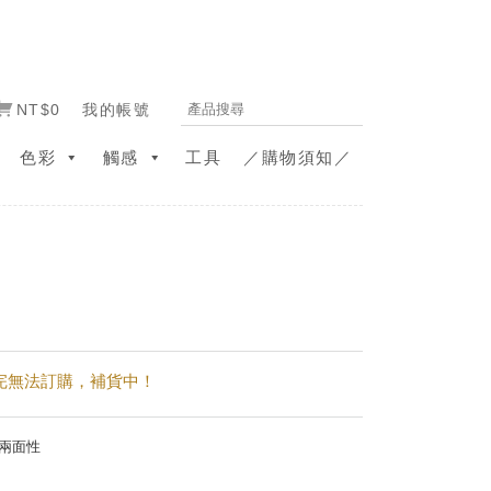
NT$0
我的帳號
色彩
觸感
工具
／購物須知／
完無法訂購
兩面性