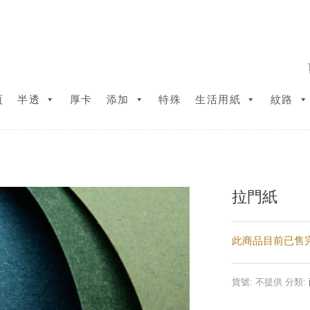
頁
半透
厚卡
添加
特殊
生活用紙
紋路
拉門紙
此商品目前已售
貨號:
不提供
分類: