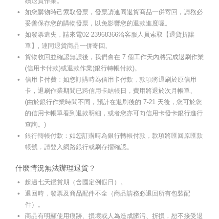
續退貨作業。
如您購物時己索取發票，發票請連同退貨商品一併寄回，請務必
妥善保存您的購物發票，以免影響您的退款進度喔。
如發票遺失，請來電02-23968366洽客服人員索取【退貨折讓
單】, 連同退貨商品一併寄回。
貨物收回並確認無誤後，我們會在 7 個工作天內將完成退刷作業
(信用卡付款)或退款作業(銀行轉帳付款)。
信用卡付費：如您訂購時為信用卡付款，款項將退刷於原信用
卡，退刷作業期間已跨信用卡結帳日，費用將退於次月帳單。
(由於銀行作業時間不同，預計在退刷後的 7-21 天後，您可於您
的信用卡帳單看到退款明細，或者您亦可向信用卡發卡銀行進行
查詢。)
銀行轉帳付款：如您訂購時為銀行轉帳付款，款項將匯回原匯款
帳號，請登入網路銀行或刷存摺確認。
什麼情況無法辦理退貨？
超過七天鑑賞期（含國定例假日）。
退回時，發票及商品配件不全（商品請務必退回所有包裝配
件）。
商品有明顯使用痕跡、損壞或人為造成髒污、折損，恕不接受退