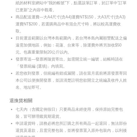
紙的材料室網站中“我的帳號”下，點選該筆訂單，於訂單中”訂單
已更新”之內容中觀看。
商品配送運費—大A4尺寸(含A4)運費NT$150，大A3尺寸(含A3)
運費NT$200，若選購商品中有混合尺寸時，將以較高運費收
取。
目前運送範圍以台灣本島範圍內，若台灣本島內屬順豐配送之偏
遠需加價地區，例如：花蓮、台東等，除運費外將另加收$50
元。包裹重量限制20公斤以內。
發票寄送—發票將隨貨寄出。如需開立統一編號，結帳時請在
「發票統編 (選填)」內填寫。
若您收到發票，但統編有錯或漏開，請在當月底前將原發票寄回
本公司以便換開發票，並請清楚註明您欲開立之統編及收件人姓
名、地址即可。
退換貨相關
七天內（含國定例假日）只要商品未經使用，保持原始完整包
裝，皆可辦理鑑賞期退貨。
申請退貨時，請務必將您所訂購之所有商品一起退回，無法部份
退貨及退款，且需完整包裝，並將發票置入原外包裝內，以利後