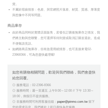
貨。
不屬於瑕疵情形：色差、與官網照片落差、材質、質感、厚薄度
與想像中不同等問題。
商品庫存
由於商品同時於實體店面販售，若發生訂購後無庫存之情況，我
們將主動與您聯繫，您可選擇等待到貨或取消訂購並退款。造成
不便敬請見諒。
如網路商店無庫存，但有急需用紙情形，也可直接來電02-
23968366，可為您盡快處理喔!
如您有購物相關問題，歡迎與我們聯絡，我們會盡快
給您回覆。
服務電話：02-2396-8366
服務時間：週一至週五 上午9:00～12:00 // 下午 13:30～
18:00，例假日不提供服務。
非服務時間可利用客服信箱：
paper@pinmo.com.tw
留下
您的需求訊息，我們將於上班日盡快為您服務。