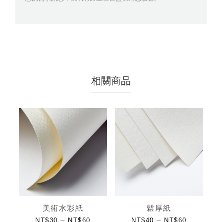
相關商品
美術水彩紙
鬆厚紙
–
–
NT$
30
NT$
60
NT$
40
NT$
60