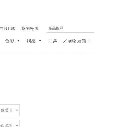
NT$0
我的帳號
色彩
觸感
工具
／購物須知／