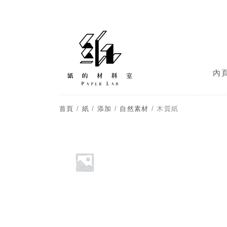
內
首頁
/
紙
/
添加
/
自然素材
/ 木質紙