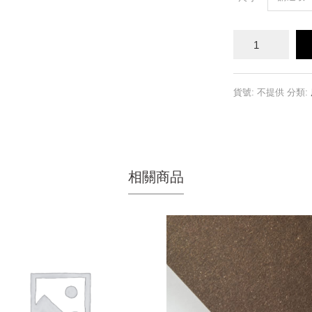
木
質
紙
數
量
貨號:
不提供
分類:
相關商品