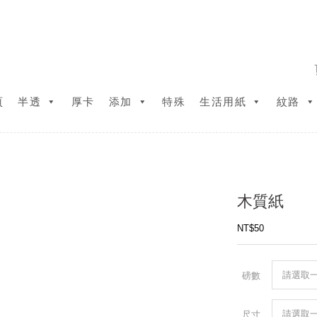
頁
半透
厚卡
添加
特殊
生活用紙
紋路
木質紙
NT$
50
磅數
尺寸