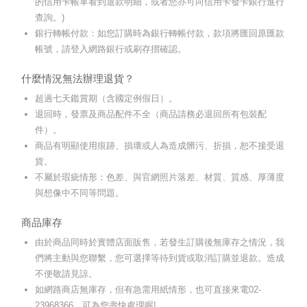
的信用卡帳單看到退款明細，或者您亦可向信用卡發卡銀行進行
查詢。)
銀行轉帳付款：如您訂購時為銀行轉帳付款，款項將匯回原匯款
帳號，請登入網路銀行或刷存摺確認。
什麼情況無法辦理退貨？
超過七天鑑賞期（含國定例假日）。
退回時，發票及商品配件不全（商品請務必退回所有包裝配
件）。
商品有明顯使用痕跡、損壞或人為造成髒污、折損，恕不接受退
貨。
不屬於瑕疵情形：色差、與官網照片落差、材質、質感、厚薄度
與想像中不同等問題。
商品庫存
由於商品同時於實體店面販售，若發生訂購後無庫存之情況，我
們將主動與您聯繫，您可選擇等待到貨或取消訂購並退款。造成
不便敬請見諒。
如網路商店無庫存，但有急需用紙情形，也可直接來電02-
23968366，可為您盡快處理喔!