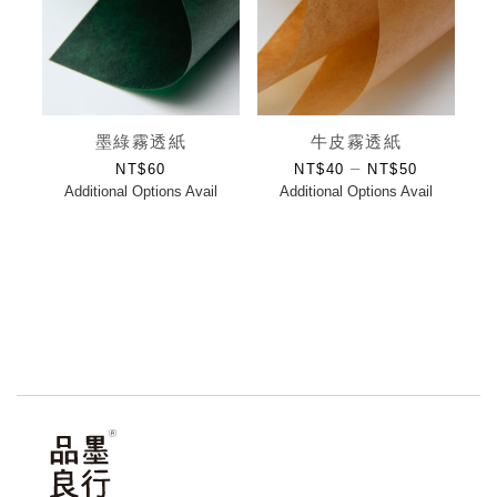
墨綠霧透紙
牛皮霧透紙
–
NT$
60
NT$
40
NT$
50
Additional Options Avail
Additional Options Avail