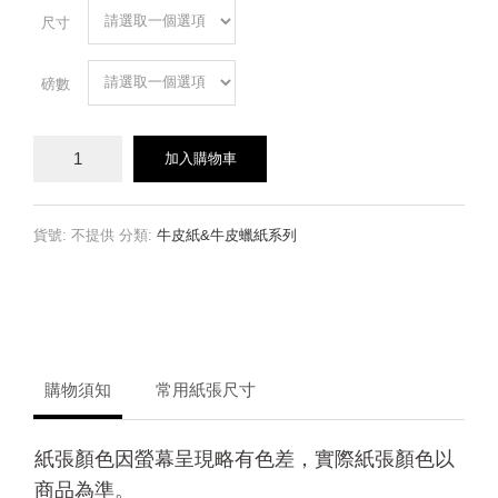
尺寸
磅數
淺
加入購物車
灰
霧
透
紙
貨號:
不提供
分類:
牛皮紙&牛皮蠟紙系列
數
量
購物須知
常用紙張尺寸
紙張顏色因螢幕呈現略有色差，實際紙張顏色以
商品為準。