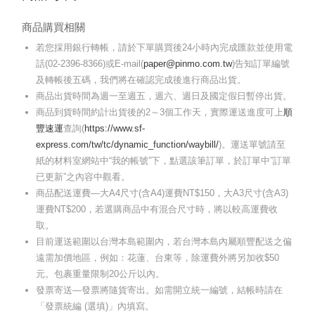
商品購買相關
若您採用銀行轉帳，請於下單購買後24小時內完成匯款並使用電
話(02-2396-8366)或E-mail(
paper@pinmo.com.tw
)告知訂單編號
及轉帳後五碼，我們將在確認完成後進行商品出貨。
商品出貨時間為週一至週五，週六、週日及國定假日暫停出貨。
商品到貨時間約計出貨後的2～3個工作天，實際運送進度可上
順
豐速運
查詢(
https://www.sf-
express.com/tw/tc/dynamic_function/waybill/
)。運送單號請至
紙的材料室網站中“我的帳號”下，點選該筆訂單，於訂單中”訂單
已更新”之內容中觀看。
商品配送運費—大A4尺寸(含A4)運費NT$150，大A3尺寸(含A3)
運費NT$200，若選購商品中有混合尺寸時，將以較高運費收
取。
目前運送範圍以台灣本島範圍內，若台灣本島內屬順豐配送之偏
遠需加價地區，例如：花蓮、台東等，除運費外將另加收$50
元。包裹重量限制20公斤以內。
發票寄送—發票將隨貨寄出。如需開立統一編號，結帳時請在
「發票統編 (選填)」內填寫。