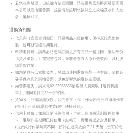
若您收到發票，但統編有錯或漏開，請在當月底前將原發票寄回
本公司以便換開發票，並請清楚註明您欲開立之統編及收件人姓
名、地址即可。
退換貨相關
七天內（含國定例假日）只要商品未經使用，保持原始完整包
裝，皆可辦理鑑賞期退貨。
申請退貨時，請務必將您所訂購之所有商品一起退回，無法部份
退貨及退款，且需完整包裝，並將發票置入原外包裝內，以利後
續退貨作業。
如您購物時己索取發票，發票請連同退貨商品一併寄回，請務必
妥善保存您的購物發票，以免影響您的退款進度喔。
如發票遺失，請來電02-23968366洽客服人員索取【退貨折讓
單】, 連同退貨商品一併寄回。
貨物收回並確認無誤後，我們會在 7 個工作天內將完成退刷作業
(信用卡付款)或退款作業(銀行轉帳付款)。
信用卡付費：如您訂購時為信用卡付款，款項將退刷於原信用
卡，退刷作業期間已跨信用卡結帳日，費用將退於次月帳單。
(由於銀行作業時間不同，預計在退刷後的 7-21 天後，您可於您