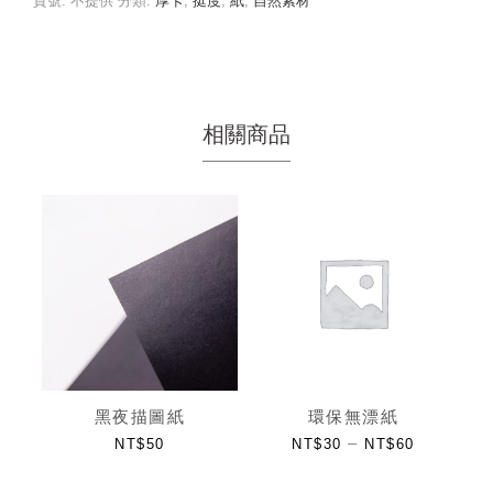
貨號:
不提供
分類:
厚卡
,
挺度
,
紙
,
自然素材
相關商品
黑夜描圖紙
環保無漂紙
–
NT$
50
NT$
30
NT$
60