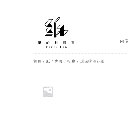
內
首頁
/
紙
/
內頁
/
挺度
/ 環保啤酒花紙