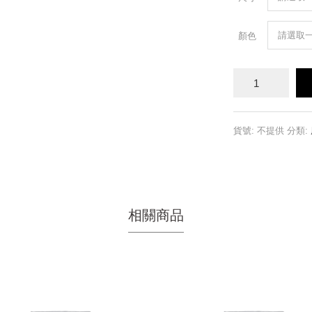
顏色
環
保
啤
酒
花
貨號:
不提供
分類:
紙
數
量
相關商品