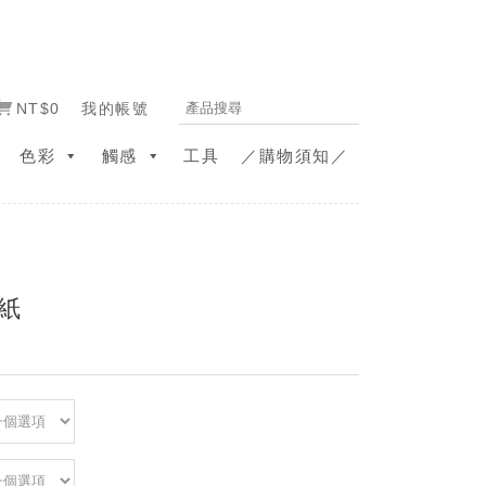
NT$0
我的帳號
色彩
觸感
工具
／購物須知／
紙