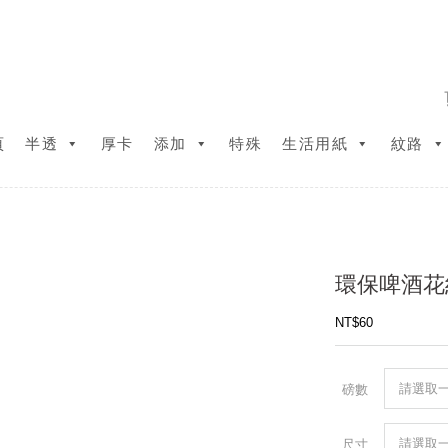
頁
半透
厚卡
添加
特殊
生活用紙
紋路
環保啤酒花
NT$
60
磅數
尺寸