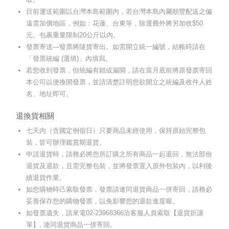
目前運送範圍以台灣本島範圍內，若台灣本島內屬順豐配送之偏
遠需加價地區，例如：花蓮、台東等，除運費外將另加收$50
元。包裹重量限制20公斤以內。
發票寄送—發票將隨貨寄出。如需開立統一編號，結帳時請在
「發票統編 (選填)」內填寫。
若您收到發票，但統編有錯或漏開，請在當月底前將原發票寄回
本公司以便換開發票，並請清楚註明您欲開立之統編及收件人姓
名、地址即可。
退換貨相關
七天內（含國定例假日）只要商品未經使用，保持原始完整包
裝，皆可辦理鑑賞期退貨。
申請退貨時，請務必將您所訂購之所有商品一起退回，無法部份
退貨及退款，且需完整包裝，並將發票置入原外包裝內，以利後
續退貨作業。
如您購物時己索取發票，發票請連同退貨商品一併寄回，請務必
妥善保存您的購物發票，以免影響您的退款進度喔。
如發票遺失，請來電02-23968366洽客服人員索取【退貨折讓
單】, 連同退貨商品一併寄回。