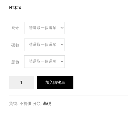
NT$
24
尺寸
磅數
顏色
畫
加入購物車
布
紙
數
量
貨號:
不提供
分類:
基礎