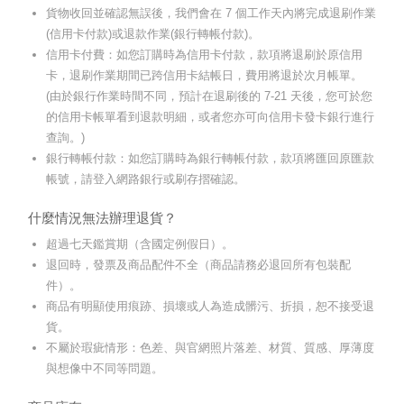
貨物收回並確認無誤後，我們會在 7 個工作天內將完成退刷作業
(信用卡付款)或退款作業(銀行轉帳付款)。
信用卡付費：如您訂購時為信用卡付款，款項將退刷於原信用
卡，退刷作業期間已跨信用卡結帳日，費用將退於次月帳單。
(由於銀行作業時間不同，預計在退刷後的 7-21 天後，您可於您
的信用卡帳單看到退款明細，或者您亦可向信用卡發卡銀行進行
查詢。)
銀行轉帳付款：如您訂購時為銀行轉帳付款，款項將匯回原匯款
帳號，請登入網路銀行或刷存摺確認。
什麼情況無法辦理退貨？
超過七天鑑賞期（含國定例假日）。
退回時，發票及商品配件不全（商品請務必退回所有包裝配
件）。
商品有明顯使用痕跡、損壞或人為造成髒污、折損，恕不接受退
貨。
不屬於瑕疵情形：色差、與官網照片落差、材質、質感、厚薄度
與想像中不同等問題。