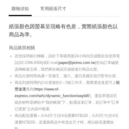
購物須知
常用紙張尺寸
紙張顏色因螢幕呈現略有色差，實際紙張顏色以
商品為準。
商品購買相關
若您採用銀行轉帳，請於下單購買後24小時內完成匯款並使用電
話(02-2396-8366)或E-mail(
paper@pinmo.com.tw
)告知訂單編號
及轉帳後五碼，我們將在確認完成後進行商品出貨。
商品出貨時間為週一至週五，週六、週日及國定假日暫停出貨。
商品到貨時間約計出貨後的2～3個工作天，實際運送進度可上
順
豐速運
查詢(
https://www.sf-
express.com/tw/tc/dynamic_function/waybill/
)。運送單號請至
紙的材料室網站中“我的帳號”下，點選該筆訂單，於訂單中”訂單
已更新”之內容中觀看。
商品配送運費—大A4尺寸(含A4)運費NT$150，大A3尺寸(含A3)
運費NT$200，若選購商品中有混合尺寸時，將以較高運費收
取。