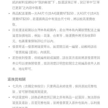
紙的材料室網站中“我的帳號”下，點選該筆訂單，於訂單中”訂單
已更新”之內容中觀看。
商品配送運費—大A4尺寸(含A4)運費NT$150，大A3尺寸(含A3)
運費NT$200，若選購商品中有混合尺寸時，將以較高運費收
取。
目前運送範圍以台灣本島範圍內，若台灣本島內屬順豐配送之偏
遠需加價地區，例如：花蓮、台東等，除運費外將另加收$50
元。包裹重量限制20公斤以內。
發票寄送—發票將隨貨寄出。如需開立統一編號，結帳時請在
「發票統編 (選填)」內填寫。
若您收到發票，但統編有錯或漏開，請在當月底前將原發票寄回
本公司以便換開發票，並請清楚註明您欲開立之統編及收件人姓
名、地址即可。
退換貨相關
七天內（含國定例假日）只要商品未經使用，保持原始完整包
裝，皆可辦理鑑賞期退貨。
申請退貨時，請務必將您所訂購之所有商品一起退回，無法部份
退貨及退款，且需完整包裝，並將發票置入原外包裝內，以利後