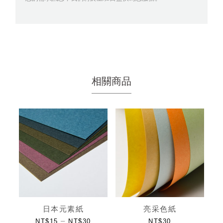
相關商品
日本元素紙
亮采色紙
–
NT$
15
NT$
30
NT$
30