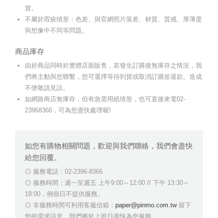
貨。
不屬於瑕疵情形：色差、與官網照片落差、材質、質感、厚薄度
與想像中不同等問題。
商品庫存
由於商品同時於實體店面販售，若發生訂購後無庫存之情況，我
們將主動與您聯繫，您可選擇等待到貨或取消訂購並退款。造成
不便敬請見諒。
如網路商店無庫存，但有急需用紙情形，也可直接來電02-
23968366，可為您盡快處理喔!
如您有購物相關問題，歡迎與我們聯絡，我們會盡快
給您回覆。
服務電話：02-2396-8366
服務時間：週一至週五 上午9:00～12:00 // 下午 13:30～
18:00，例假日不提供服務。
非服務時間可利用客服信箱：
paper@pinmo.com.tw
留下
您的需求訊息，我們將於上班日盡快為您服務。