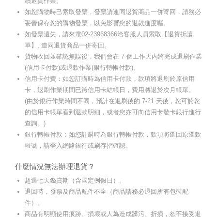
續退貨作業。
如您購物時己索取發票，發票請連同退貨商品一併寄回，請務必
妥善保存您的購物發票，以免影響您的退款進度喔。
如發票遺失，請來電02-23968366洽客服人員索取【退貨折讓
單】, 連同退貨商品一併寄回。
貨物收回並確認無誤後，我們會在 7 個工作天內將完成退刷作業
(信用卡付款)或退款作業(銀行轉帳付款)。
信用卡付費：如您訂購時為信用卡付款，款項將退刷於原信用
卡，退刷作業期間已跨信用卡結帳日，費用將退於次月帳單。
(由於銀行作業時間不同，預計在退刷後的 7-21 天後，您可於您
的信用卡帳單看到退款明細，或者您亦可向信用卡發卡銀行進行
查詢。)
銀行轉帳付款：如您訂購時為銀行轉帳付款，款項將匯回原匯款
帳號，請登入網路銀行或刷存摺確認。
什麼情況無法辦理退貨？
超過七天鑑賞期（含國定例假日）。
退回時，發票及商品配件不全（商品請務必退回所有包裝配
件）。
商品有明顯使用痕跡、損壞或人為造成髒污、折損，恕不接受退