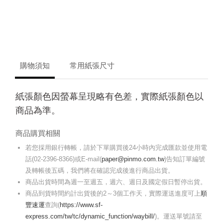
購物須知
常用紙張尺寸
紙張顏色因螢幕呈現略有色差，實際紙張顏色以
商品為準。
商品購買相關
若您採用銀行轉帳，請於下單購買後24小時內完成匯款並使用電
話(02-2396-8366)或E-mail(
paper@pinmo.com.tw
)告知訂單編號
及轉帳後五碼，我們將在確認完成後進行商品出貨。
商品出貨時間為週一至週五，週六、週日及國定假日暫停出貨。
商品到貨時間約計出貨後的2～3個工作天，實際運送進度可上
順
豐速運
查詢(
https://www.sf-
express.com/tw/tc/dynamic_function/waybill/
)。運送單號請至