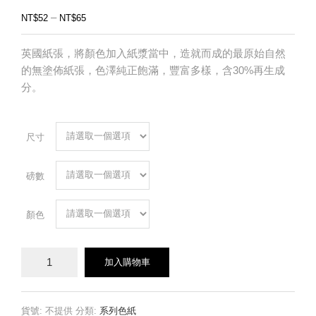
–
NT$
52
NT$
65
英國紙張，將顏色加入紙漿當中，造就而成的最原始自然
的無塗佈紙張，色澤純正飽滿，豐富多樣，含30%再生成
分。
尺寸
磅數
顏色
新
加入購物車
百
代
紙
數
貨號:
不提供
分類:
系列色紙
量