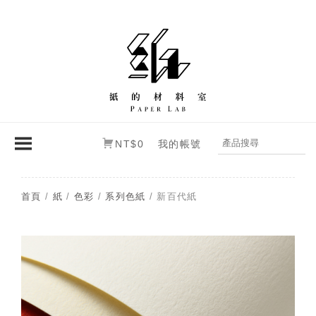
NT$0
我的帳號
首頁
/
紙
/
色彩
/
系列色紙
/ 新百代紙