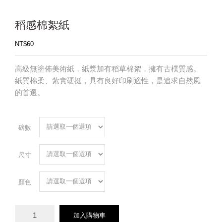
稻感棉絮紙
NT$
60
高級無塗佈美術紙，紙漿加有稻草棉絮，擁有古樸質感。
紙質棉柔、紮實硬挺，具有良好印刷適性，是追求自然風
的首選。
磅數
尺寸
顏色
稻
加入購物車
感