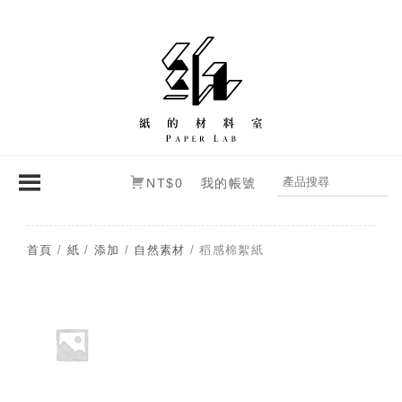
NT$0
我的帳號
首頁
/
紙
/
添加
/
自然素材
/ 稻感棉絮紙