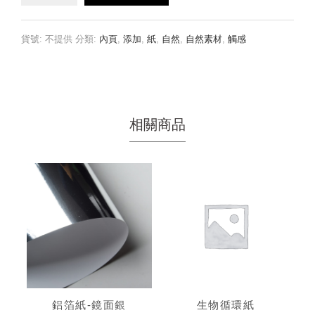
棉
絮
紙
貨號:
不提供
分類:
內頁
,
添加
,
紙
,
自然
,
自然素材
,
觸感
數
量
相關商品
鋁箔紙-鏡面銀
生物循環紙